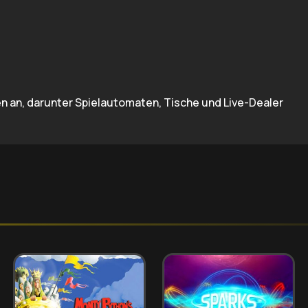
en an, darunter Spielautomaten, Tische und Live-Dealer
 an Turnieren als Vivaspin-Bonus
Sie sie
nd einfacher, indem Sie unsere offizielle mobile App für Viv
ort Zugang zu besonderen Vorteilen