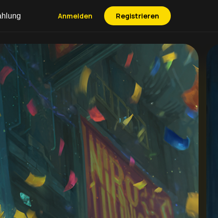
Anmelden
Registrieren
ahlung