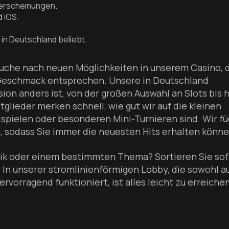
uerscheinungen.
d iOS.
in Deutschland beliebt.
Suche nach neuen Möglichkeiten in unserem Casino, 
m Geschmack entsprechen. Unsere in Deutschland
sion anders ist, von der großen Auswahl an Slots bis 
tglieder merken schnell, wie gut wir auf die kleinen
eispielen oder besonderen Mini-Turnieren sind. Wir f
u, sodass Sie immer die neuesten Hits erhalten könne
ik oder einem bestimmten Thema? Sortieren Sie sof
t. In unserer stromlinienförmigen Lobby, die sowohl a
orragend funktioniert, ist alles leicht zu erreichen