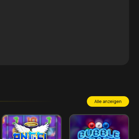
aspin herunterladen
Alle anzeigen