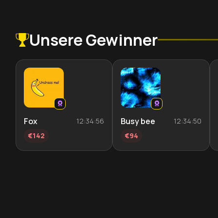
Unsere Gewinner
Miss Fix It
12:35:06
Fox
12:34:56
€92
€142