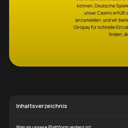
können. Deutsche Spiele
unser Casino erfüllt 
anzumelden, und wir bie
Giropay für schnelle Einz
finden, 
Inhaltsverzeichnis
Warum unsere Plattform anders ist