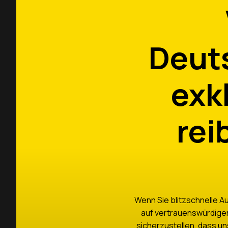
Deuts
exk
rei
Wenn Sie blitzschnelle Au
auf vertrauenswürdigen
sicherzustellen, dass u