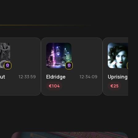
Touch
Iron-Cut
Eldridge
12:34:14
12:33:59
€92
€104