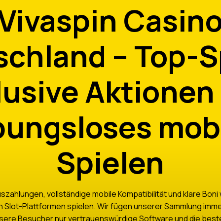
Vivaspin Casin
chland – Top-S
lusive Aktionen
bungsloses mob
Spielen
szahlungen, vollständige mobile Kompatibilität und klare Boni
 Slot-Plattformen spielen. Wir fügen unserer Sammlung imme
nsere Besucher nur vertrauenswürdige Software und die best